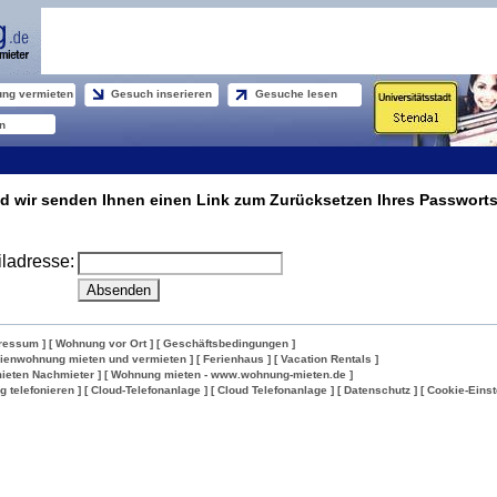
ng vermieten
Gesuch inserieren
Gesuche lesen
n
d wir senden Ihnen einen Link zum Zurücksetzen Ihres Passworts
ladresse:
ressum ]
[ Wohnung vor Ort ]
[ Geschäftsbedingungen ]
rienwohnung mieten und vermieten ]
[ Ferienhaus ]
[ Vacation Rentals ]
ieten Nachmieter ]
[ Wohnung mieten - www.wohnung-mieten.de ]
lig telefonieren ]
[ Cloud-Telefonanlage ]
[ Cloud Telefonanlage ]
[ Datenschutz ]
[ Cookie-Einst