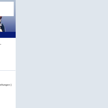
.
ellungen ]