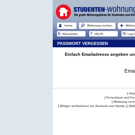
home
Wohnung suchen
Wohnu
Newsletter
HILFE
Log I
PASSWORT VERGESSEN
Einfach Emailadresse angeben un
Emai
[ Imp
[ Ferienhaus und Fe
[ Wohnung verm
[ Billiger telefonieren ins Ausland vom Handy ]
[ Bil
Wohnung
Wohnung
Gesuch
Wohnungen