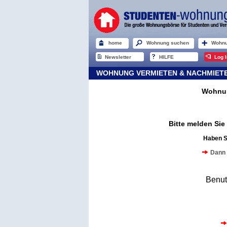
home
Wohnung suchen
Wohnu
Newsletter
HILFE
Log I
WOHNUNG VERMIETEN & NACHMIETER
Wohnun
Bitte melden Si
Haben S
Dann 
Benu