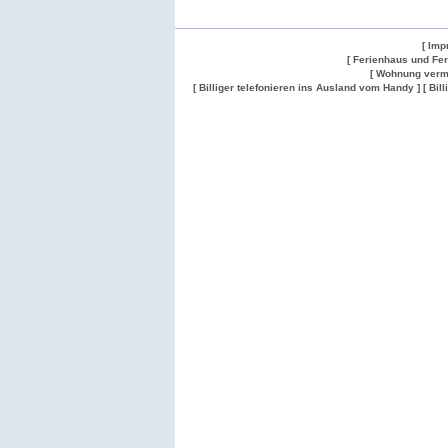
[ Imp
[ Ferienhaus und Fe
[ Wohnung verm
[ Billiger telefonieren ins Ausland vom Handy ]
[ Bil
Wohnung
Wohnung
Gesuch
Wohnungen